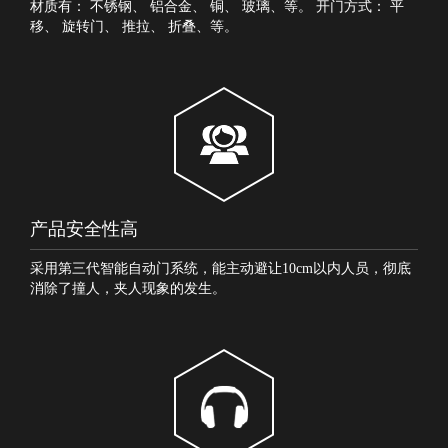
材质有：
不锈钢
、
铝合金
、
铜
、
玻璃
、等。 开门方式：
平
移
、
旋转门
、
推拉
、
折叠
、等。
产品安全性高
采用第三代智能自动门系统，能主动避让10cm以内人员，彻底
消除了撞人，夹人现象的发生。