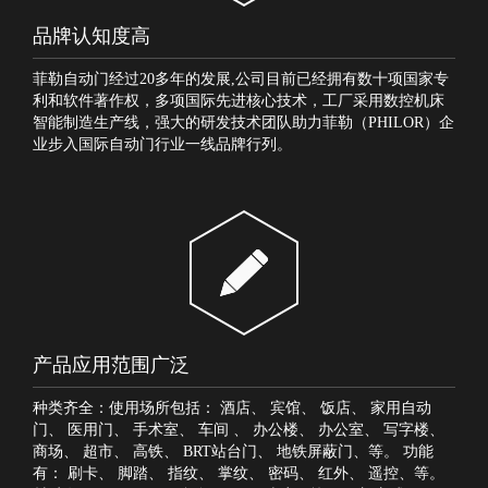
品牌认知度高
菲勒自动门经过20多年的发展,公司目前已经拥有数十项国家专
利和软件著作权，多项国际先进核心技术，工厂采用数控机床
智能制造生产线，强大的研发技术团队助力菲勒（PHILOR）企
业步入国际自动门行业一线品牌行列。
产品应用范围广泛
种类齐全：使用场所包括：
酒店
、
宾馆
、
饭店
、
家用自动
门
、
医用门
、
手术室
、
车间
、
办公楼
、
办公室
、
写字楼
、
商场
、
超市
、
高铁
、
BRT站台门
、
地铁屏蔽门
、等。 功能
有：
刷卡
、
脚踏
、
指纹
、
掌纹
、
密码
、
红外
、
遥控
、等。