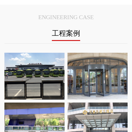
ENGINEERING CASE
工程案例
名轩宾馆项
RT安全门案例_亳州汽车站项目
苏州三翼自动旋转门案例_苏
成都磁悬
汉十线高铁
T站台安全门案例_济南BRT城市快
南京溧水两翼旋转门案例_溧
江苏两翼